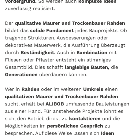
Vordergrund.
So werden auch
komplexe Ideen
zuverlässig realisiert.
Der
qualitative Maurer und Trockenbauer Rahden
bildet das
solide Fundament
jedes Bauprojekts. Ob
tragende Strukturen, Ausbesserungen oder
dekoratives Mauerwerk, die Ausführung überzeugt
durch
Beständigkeit.
Auch in
Kombination
mit
Fliesen oder Pflaster entsteht ein stimmiges
Gesamtbild. Dies schafft
langlebige Bauten,
die
Generationen
überdauern können.
Wer in
Rahden
oder im weiteren
Umkreis
einen
qualitativen Maurer und Trockenbauer Rahden
sucht, erhält bei
ALIBOB
umfassende Bauleistungen
aus einer Hand. Für anstehende Projekte lohnt es
sich, den Betrieb direkt zu
kontaktieren
und die
Möglichkeiten im
persönlichen Gespräch
zu
besprechen. Auf diese Weise lassen sich
Ideen