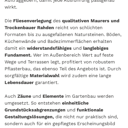
Auftraggebern, damit jede Ausführung passgenau
wirkt.
Die
Fliesenverlegung
des
qualitativen Maurers und
Trockenbauer Rahden
reicht von schlichten
Formaten bis zu ausgefallenen Natursteinen. Böden,
Küchenwände und Badezimmerflächen erhalten
damit ein
widerstandsfähiges
und
langlebiges
Fundament.
Wer im Außenbereich Wert auf feste
Wege und Terrassen legt, profitiert von robustem
Pflasterbau, das ebenso Teil des Angebots ist. Durch
sorgfältige
Materialwahl
wird zudem eine lange
Lebensdauer
garantiert.
Auch
Zäune
und
Elemente
im Gartenbau werden
umgesetzt. So entstehen
einheitliche
Grundstücksabgrenzungen
und
funktionale
Gestaltungslösungen,
die nicht nur praktisch sind,
sondern auch für ein gepflegtes Erscheinungsbild