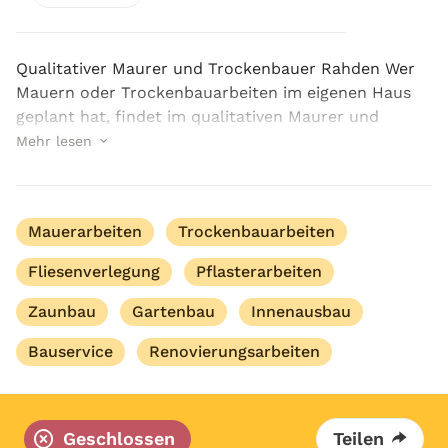
Qualitativer Maurer und Trockenbauer Rahden Wer
Mauern oder Trockenbauarbeiten im eigenen Haus
geplant hat, findet im qualitativen Maurer und
Trockenbauer Rahden von ALIBOB die passende
Mehr lesen
Unterstützung. Ob neue Wände, eine moderne
Raumaufteilung o...
Mauerarbeiten
Trockenbauarbeiten
Fliesenverlegung
Pflasterarbeiten
Zaunbau
Gartenbau
Innenausbau
Bauservice
Renovierungsarbeiten
Geschlossen
Teilen