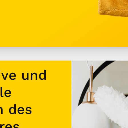
ive und
le
n des
res