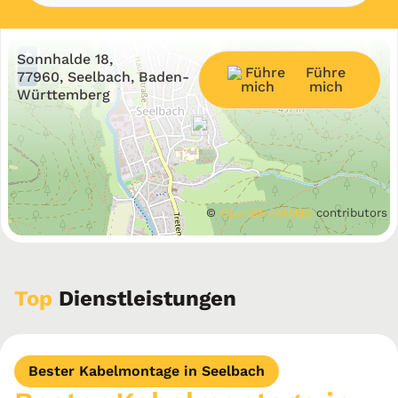
+
Sonnhalde 18,
Führe
−
77960, Seelbach, Baden-
mich
Württemberg
©
OpenStreetMap
contributors
Top
Dienstleistungen
Bester Kabelmontage in Seelbach