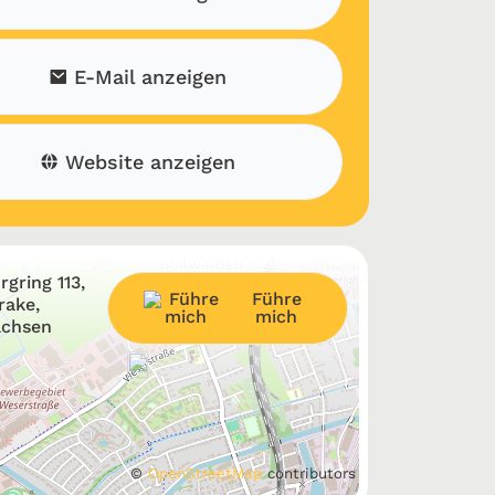
E-Mail anzeigen
Website anzeigen
gring 113,
Führe
rake,
mich
achsen
©
OpenStreetMap
contributors