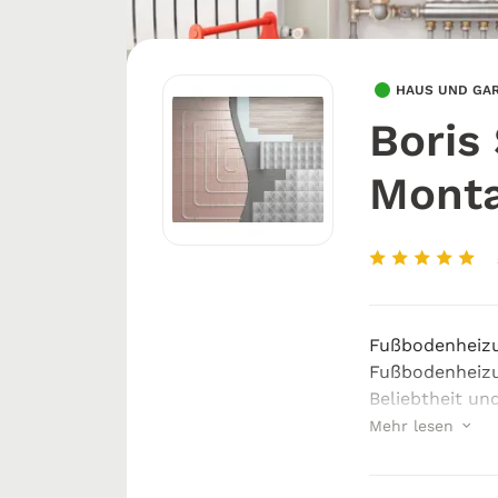
HAUS UND GA
Boris
Mont
Fußbodenheizu
Fußbodenheiz
Beliebtheit un
angenehme Wär
Mehr lesen
sich optimal 
komb...