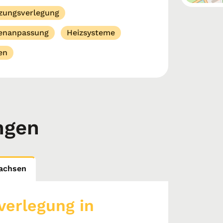
zungsverlegung
nanpassung
Heizsysteme
en
ngen
sachsen
erlegung in